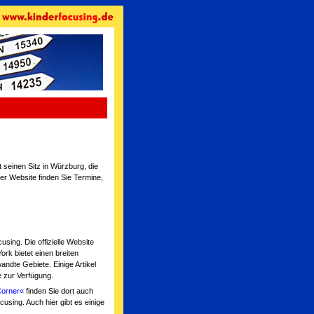
 seinen Sitz in Würzburg, die
er Website finden Sie Termine,
ing. Die offizielle Website
ork bietet einen breiten
ndte Gebiete. Einige Artikel
 zur Verfügung.
Corner«
finden Sie dort auch
cusing. Auch hier gibt es einige