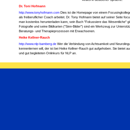
Dr. Toni Hofmann
http://www.tonyhofmann.com
Dies ist die Homepage von einem Focusingkollege
als freiberuflicher Coach arbeitet. Dr. Tony Hofmann bietet auf seiner Seite focu
man kostenlos herunterladen kann, sein Buch "Fokussiere das Wesentliche" gib
Fotografie und seine Bildkarten ("Sinn-Bilder") sind ein Werkzeug zur Unterstü
Beratungs- und Therapieprozessen mit Erwachsenen.
Heike Kellner-Rauch
http://www.nlp-bamberg.de
Wer die Verbindung von Achtsamkeit und Neuroling
kennenlernen will, der ist bei Heike Kellner-Rauch gut aufgehoben. Sie bietet
und gut begleiteten Onlinkurs für NLP an.