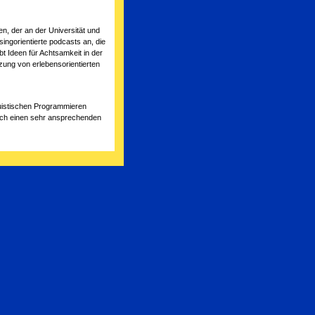
n, der an der Universität und
singorientierte podcasts an, die
t Ideen für Achtsamkeit in der
tzung von erlebensorientierten
uistischen Programmieren
 auch einen sehr ansprechenden