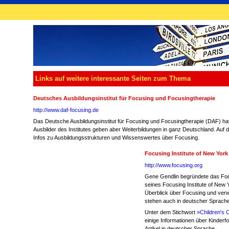
Links auf weitere interessante Seiten zum Thema
Deutsches Ausbildungsinstitut für Focusing und Focusingtherapie
http://www.daf-focusing.de
Das Deutsche Ausbildungsinstitut für Focusing und Focusingtherapie (DAF) hat
Ausbilder des Institutes geben aber Weiterbildungen in ganz Deutschland. Auf d
Infos zu Ausbildungsstrukturen und Wissenswertes über Focusing.
Focusing Institute of New York
http://www.focusing.org
Gene Gendlin begründete das Focus
seines Focusing Institute of New Y
Überblick über Focusing und verwa
stehen auch in deutscher Sprache
Unter dem Stichwort
»Children's 
einige Informationen über Kinderfo
Artikel in deutscher Sprache.